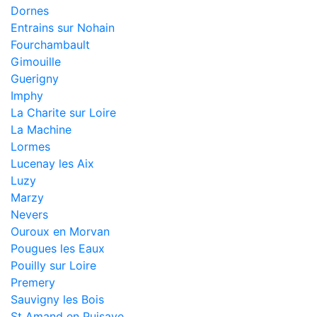
Dornes
Entrains sur Nohain
Fourchambault
Gimouille
Guerigny
Imphy
La Charite sur Loire
La Machine
Lormes
Lucenay les Aix
Luzy
Marzy
Nevers
Ouroux en Morvan
Pougues les Eaux
Pouilly sur Loire
Premery
Sauvigny les Bois
St Amand en Puisaye