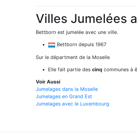
Villes Jumelées 
Bettborn est jumelée avec une ville.
Bettborn depuis 1967
Sur le départment de la Moselle
Elle fait partie des
cinq
communes à êt
Voir Aussi
Jumelages dans la Moselle
Jumelages en Grand Est
Jumelages avec le Luxembourg