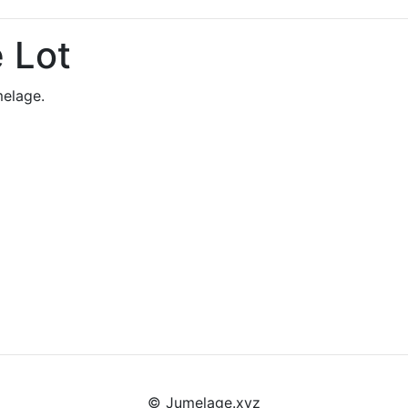
 Lot
elage.
© Jumelage.xyz