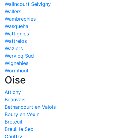
Walincourt Selvigny
Wallers
Wambrechies
Wasquehal
Wattignies
Wattrelos
Waziers
Wervicq Sud
Wignehies
Wormhout
Oise
Attichy
Beauvais
Bethancourt en Valois
Boury en Vexin
Breteuil
Breuil le Sec
Cauffry