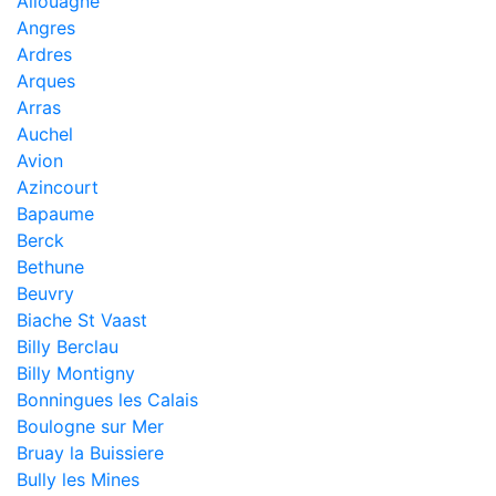
Allouagne
Angres
Ardres
Arques
Arras
Auchel
Avion
Azincourt
Bapaume
Berck
Bethune
Beuvry
Biache St Vaast
Billy Berclau
Billy Montigny
Bonningues les Calais
Boulogne sur Mer
Bruay la Buissiere
Bully les Mines