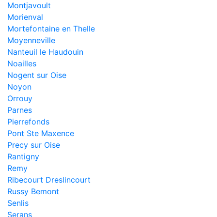
Montjavoult
Morienval
Mortefontaine en Thelle
Moyenneville
Nanteuil le Haudouin
Noailles
Nogent sur Oise
Noyon
Orrouy
Parnes
Pierrefonds
Pont Ste Maxence
Precy sur Oise
Rantigny
Remy
Ribecourt Dreslincourt
Russy Bemont
Senlis
Serans