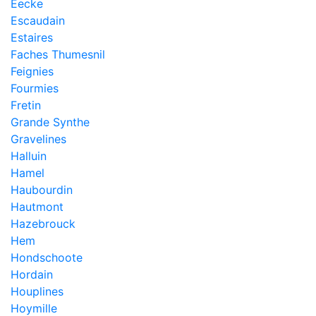
Eecke
Escaudain
Estaires
Faches Thumesnil
Feignies
Fourmies
Fretin
Grande Synthe
Gravelines
Halluin
Hamel
Haubourdin
Hautmont
Hazebrouck
Hem
Hondschoote
Hordain
Houplines
Hoymille