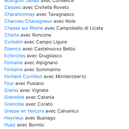
Bourgoin Jallieu
avec Conselice
Cessieu
avec Civitella Roveto
Charantonnay
avec Tavagnasco
Charvieu Chavagneux
avec Nole
Chasse sur Rhone
avec Campobello di Licata
Chatte
avec Roncone
Corbelin
avec Campo Ligure
Diemoz
avec Castelnuovo Belbo
Echirolles
avec Grugliasco
Fontaine
avec Alpignano
Fontaine
avec Sommatino
Fontanil Cornillon
avec Monteroberto
Four
avec Pusiano
Gieres
avec Vignate
Grenoble
avec Catania
Grenoble
avec Corato
Gresse en Vercors
avec Calvanico
Heyrieux
avec Busnago
Huez
avec Bormio