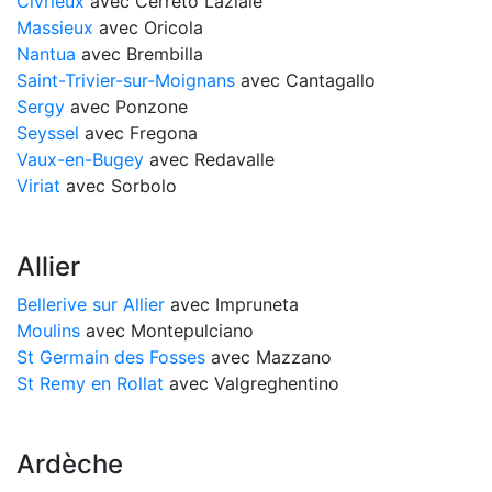
Civrieux
avec Cerreto Laziale
Massieux
avec Oricola
Nantua
avec Brembilla
Saint-Trivier-sur-Moignans
avec Cantagallo
Sergy
avec Ponzone
Seyssel
avec Fregona
Vaux-en-Bugey
avec Redavalle
Viriat
avec Sorbolo
Allier
Bellerive sur Allier
avec Impruneta
Moulins
avec Montepulciano
St Germain des Fosses
avec Mazzano
St Remy en Rollat
avec Valgreghentino
Ardèche