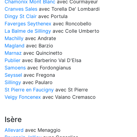
Chamonix Mont Blanc
avec Courmayeur
Cranves Sales
avec Torella De' Lombardi
Dingy St Clair
avec Portula
Faverges Seythenex
avec Roncobello
La Balme de Sillingy
avec Colle Umberto
Machilly
avec Andrate
Magland
avec Barzio
Marnaz
avec Quincinetto
Publier
avec Barberino Val D'Elsa
Samoens
avec Fordongianus
Seyssel
avec Fregona
Sillingy
avec Paularo
St Pierre en Faucigny
avec St Pierre
Veigy Foncenex
avec Vaiano Cremasco
Isère
Allevard
avec Menaggio