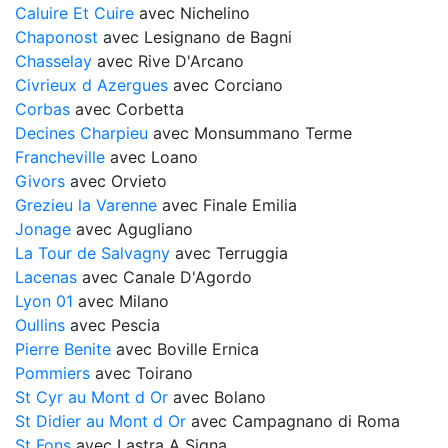
Caluire Et Cuire
avec Nichelino
Chaponost
avec Lesignano de Bagni
Chasselay
avec Rive D'Arcano
Civrieux d Azergues
avec Corciano
Corbas
avec Corbetta
Decines Charpieu
avec Monsummano Terme
Francheville
avec Loano
Givors
avec Orvieto
Grezieu la Varenne
avec Finale Emilia
Jonage
avec Agugliano
La Tour de Salvagny
avec Terruggia
Lacenas
avec Canale D'Agordo
Lyon 01
avec Milano
Oullins
avec Pescia
Pierre Benite
avec Boville Ernica
Pommiers
avec Toirano
St Cyr au Mont d Or
avec Bolano
St Didier au Mont d Or
avec Campagnano di Roma
St Fons
avec Lastra A Signa