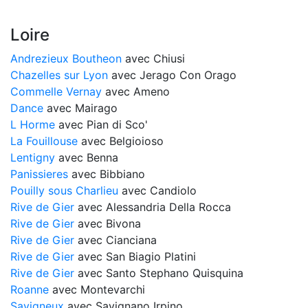
Loire
Andrezieux Boutheon
avec Chiusi
Chazelles sur Lyon
avec Jerago Con Orago
Commelle Vernay
avec Ameno
Dance
avec Mairago
L Horme
avec Pian di Sco'
La Fouillouse
avec Belgioioso
Lentigny
avec Benna
Panissieres
avec Bibbiano
Pouilly sous Charlieu
avec Candiolo
Rive de Gier
avec Alessandria Della Rocca
Rive de Gier
avec Bivona
Rive de Gier
avec Cianciana
Rive de Gier
avec San Biagio Platini
Rive de Gier
avec Santo Stephano Quisquina
Roanne
avec Montevarchi
Savigneux
avec Savignano Irpino