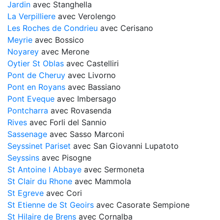
Jardin
avec Stanghella
La Verpilliere
avec Verolengo
Les Roches de Condrieu
avec Cerisano
Meyrie
avec Bossico
Noyarey
avec Merone
Oytier St Oblas
avec Castelliri
Pont de Cheruy
avec Livorno
Pont en Royans
avec Bassiano
Pont Eveque
avec Imbersago
Pontcharra
avec Rovasenda
Rives
avec Forli del Sannio
Sassenage
avec Sasso Marconi
Seyssinet Pariset
avec San Giovanni Lupatoto
Seyssins
avec Pisogne
St Antoine l Abbaye
avec Sermoneta
St Clair du Rhone
avec Mammola
St Egreve
avec Cori
St Etienne de St Geoirs
avec Casorate Sempione
St Hilaire de Brens
avec Cornalba