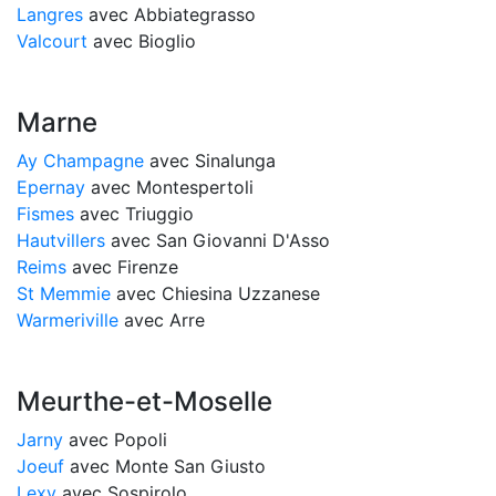
Langres
avec Abbiategrasso
Valcourt
avec Bioglio
Marne
Ay Champagne
avec Sinalunga
Epernay
avec Montespertoli
Fismes
avec Triuggio
Hautvillers
avec San Giovanni D'Asso
Reims
avec Firenze
St Memmie
avec Chiesina Uzzanese
Warmeriville
avec Arre
Meurthe-et-Moselle
Jarny
avec Popoli
Joeuf
avec Monte San Giusto
Lexy
avec Sospirolo