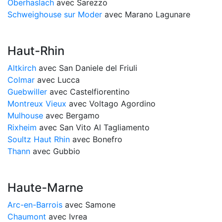
Oberhaslach
avec Sarezzo
Schweighouse sur Moder
avec Marano Lagunare
Haut-Rhin
Altkirch
avec San Daniele del Friuli
Colmar
avec Lucca
Guebwiller
avec Castelfiorentino
Montreux Vieux
avec Voltago Agordino
Mulhouse
avec Bergamo
Rixheim
avec San Vito Al Tagliamento
Soultz Haut Rhin
avec Bonefro
Thann
avec Gubbio
Haute-Marne
Arc-en-Barrois
avec Samone
Chaumont
avec Ivrea