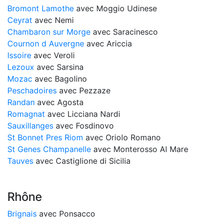
Bromont Lamothe
avec Moggio Udinese
Ceyrat
avec Nemi
Chambaron sur Morge
avec Saracinesco
Cournon d Auvergne
avec Ariccia
Issoire
avec Veroli
Lezoux
avec Sarsina
Mozac
avec Bagolino
Peschadoires
avec Pezzaze
Randan
avec Agosta
Romagnat
avec Licciana Nardi
Sauxillanges
avec Fosdinovo
St Bonnet Pres Riom
avec Oriolo Romano
St Genes Champanelle
avec Monterosso Al Mare
Tauves
avec Castiglione di Sicilia
Rhône
Brignais
avec Ponsacco