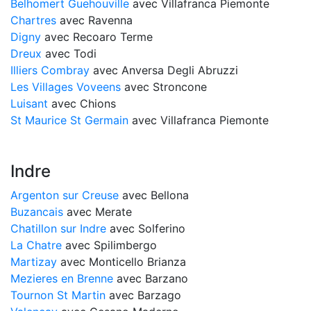
Belhomert Guehouville
avec Villafranca Piemonte
Chartres
avec Ravenna
Digny
avec Recoaro Terme
Dreux
avec Todi
Illiers Combray
avec Anversa Degli Abruzzi
Les Villages Voveens
avec Stroncone
Luisant
avec Chions
St Maurice St Germain
avec Villafranca Piemonte
Indre
Argenton sur Creuse
avec Bellona
Buzancais
avec Merate
Chatillon sur Indre
avec Solferino
La Chatre
avec Spilimbergo
Martizay
avec Monticello Brianza
Mezieres en Brenne
avec Barzano
Tournon St Martin
avec Barzago