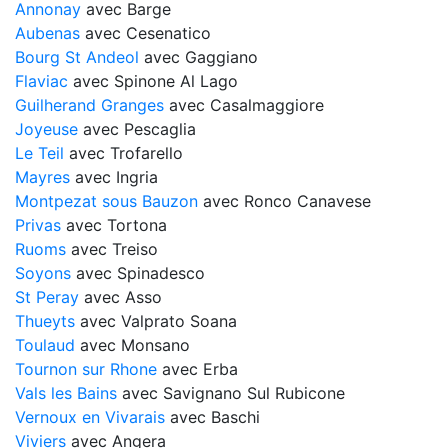
Annonay
avec Barge
Aubenas
avec Cesenatico
Bourg St Andeol
avec Gaggiano
Flaviac
avec Spinone Al Lago
Guilherand Granges
avec Casalmaggiore
Joyeuse
avec Pescaglia
Le Teil
avec Trofarello
Mayres
avec Ingria
Montpezat sous Bauzon
avec Ronco Canavese
Privas
avec Tortona
Ruoms
avec Treiso
Soyons
avec Spinadesco
St Peray
avec Asso
Thueyts
avec Valprato Soana
Toulaud
avec Monsano
Tournon sur Rhone
avec Erba
Vals les Bains
avec Savignano Sul Rubicone
Vernoux en Vivarais
avec Baschi
Viviers
avec Angera